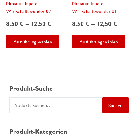
Miniatur-Tapete
Miniatur-Tapete
Wirtschaftswunder 02
Wirtschaftswunder 01
8,50
€
–
12,50
€
8,50
€
–
12,50
€
Dieses
Diese
Ausführung wählen
Ausführung wählen
Produkt
Produ
weist
weist
mehrere
mehre
Varianten
Varian
auf.
auf.
Die
Die
Produkt-Suche
Optionen
Optio
können
könne
S
Suchen
auf
auf
u
der
der
Produktseite
Produk
c
gewählt
gewäh
Produkt-Kategorien
h
werden
werde