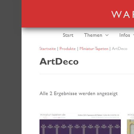
Zum
Inhalt
springen
Start
Themen
Infos
Startseite
Produkte
Miniatur-Tapeten
ArtDeco
ArtDeco
Nach
Alle 2 Ergebnisse werden angezeigt
neuest
sortiert