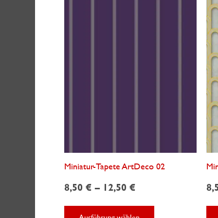
Miniatur-Tapete ArtDeco 02
Min
8,50
€
–
12,50
€
8,
Dieses
Ausführung wählen