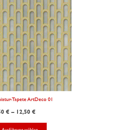
iatur-Tapete ArtDeco 01
50
€
–
12,50
€
Dieses
Ausführung wählen