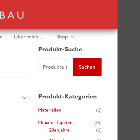
de
Über mich …
Shop
Produkt-Suche
S
Suchen
u
c
h
Produkt-Kategorien
e
Materialien
(2)
n
Miniatur-Tapeten
(36)
a
20er-Jahre
(2)
c