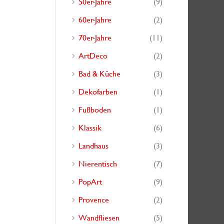
50er-Jahre
(9)
h
60er-Jahre
(2)
:
70er-Jahre
(11)
ArtDeco
(2)
Bad & Küche
(3)
Dekofarben
(1)
Fußboden
(1)
Klassik
(6)
Landhaus
(3)
Nierentisch
(7)
PopArt
(9)
Provence
(2)
Wandfliesen
(5)