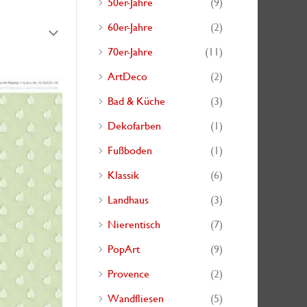
50er-Jahre
(9)
h
60er-Jahre
(2)
:
70er-Jahre
(11)
ArtDeco
(2)
Bad & Küche
(3)
Dekofarben
(1)
Fußboden
(1)
Klassik
(6)
Landhaus
(3)
Nierentisch
(7)
PopArt
(9)
Provence
(2)
Wandfliesen
(5)