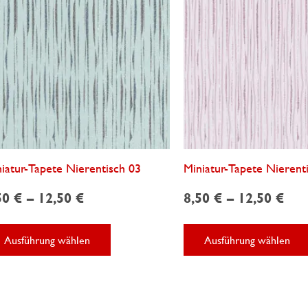
Produktseite
gewählt
werden
iatur-Tapete Nierentisch 03
Miniatur-Tapete Nierent
50
€
–
12,50
€
8,50
€
–
12,50
€
Dieses
Ausführung wählen
Ausführung wählen
Produkt
weist
mehrere
Varianten