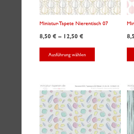
Miniatur-Tapete Nierentisch 07
Min
8,50
€
–
12,50
€
8,
Dieses
Ausführung wählen
Produkt
weist
mehrere
Varianten
auf.
Die
Optionen
können
auf
der