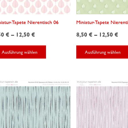
iatur-Tapete Nierentisch 06
Miniatur-Tapete Nierent
50
€
–
12,50
€
8,50
€
–
12,50
€
Dieses
Ausführung wählen
Ausführung wählen
Produkt
weist
mehrere
Varianten
auf.
Die
Optionen
können
auf
der