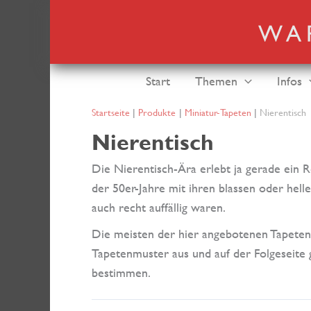
Zum
Inhalt
springen
Start
Themen
Infos
Startseite
Produkte
Miniatur-Tapeten
Nierentisch
Nierentisch
Die Nierentisch-Ära erlebt ja gerade ein R
der 50er-Jahre mit ihren blassen oder hel
auch recht auffällig waren.
Die meisten der hier angebotenen Tapeten 
Tapetenmuster aus und auf der Folgeseite 
bestimmen.