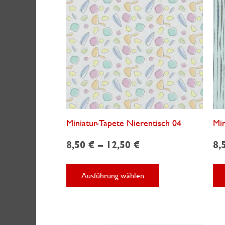
Produktseite
gewählt
werden
Miniatur-Tapete Nierentisch 04
Min
8,50
€
–
12,50
€
8,
Dieses
Ausführung wählen
Produkt
weist
mehrere
Varianten