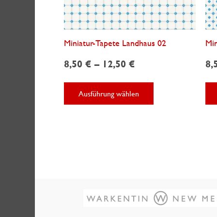
Miniatur-Tapete Landhaus 02
Min
8,50
€
–
12,50
€
8,
Dieses
Ausführung wählen
Produkt
weist
mehrere
Varianten
auf.
Die
Optionen
können
auf