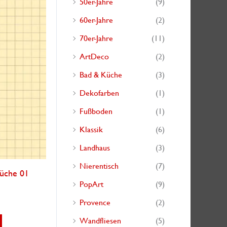
50er-Jahre
(9)
h
60er-Jahre
(2)
:
70er-Jahre
(11)
ArtDeco
(2)
Bad & Küche
(3)
Dekofarben
(1)
Fußboden
(1)
Klassik
(6)
Landhaus
(3)
Nierentisch
(7)
Küche 01
PopArt
(9)
Provence
(2)
Dieses
Wandfliesen
(5)