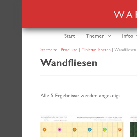
Zum
Inhalt
springen
Start
Themen
Infos
Startseite
Produkte
Miniatur-Tapeten
Wandfliesen
Wandfliesen
Nach
Alle 5 Ergebnisse werden angezeigt
neuest
sortiert