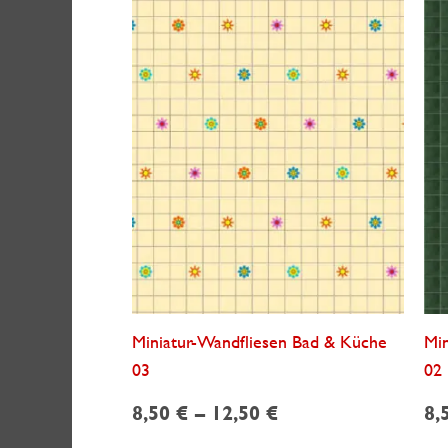
Miniatur-Wandfliesen Bad & Küche
Min
03
02
8,50
€
–
12,50
€
8,