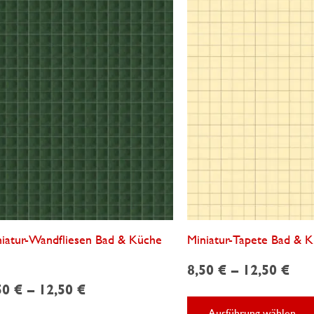
iatur-Wandfliesen Bad & Küche
Miniatur-Tapete Bad & 
8,50
€
–
12,50
€
50
€
–
12,50
€
Ausführung wählen