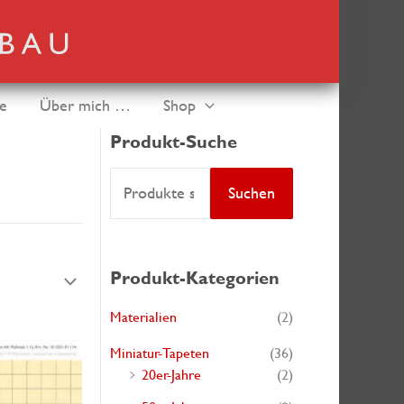
de
Über mich …
Shop
Produkt-Suche
S
Suchen
u
c
h
Produkt-Kategorien
e
Materialien
(2)
n
Miniatur-Tapeten
(36)
a
20er-Jahre
(2)
c