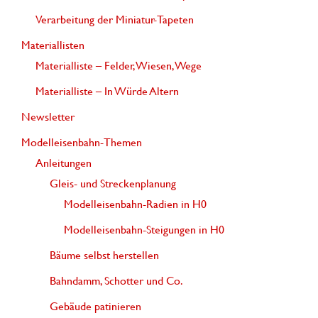
n
Verarbeitung der Miniatur-Tapeten
a
Materiallisten
c
Materialliste – Felder, Wiesen, Wege
h
Materialliste – In Würde Altern
:
Newsletter
Modelleisenbahn-Themen
Anleitungen
Gleis- und Streckenplanung
Modelleisenbahn-Radien in H0
Modelleisenbahn-Steigungen in H0
Bäume selbst herstellen
Bahndamm, Schotter und Co.
Gebäude patinieren