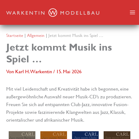
Zum
Inhalt
springen
Startseite
Allgemein
Jetzt kommt Musik ins Spiel …
Jetzt kommt Musik ins
Spiel …
Von
Karl H. Warkentin
/
15. Mai 2026
Mit viel Leidenschaft und Kreativität habe ich begonnen, eine
außergewöhnliche Auswahl neuer Musik-CD’s zu produzieren.
Freuen Sie sich auf entspannten Club-Jazz, innovative Fusion-
Projekte sowie faszinierende Klangwelten aus Jazz, Klassik,
orientalischer und afrikanischer Musik.