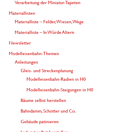
Verarbeitung der Miniatur-Tapeten
a
Materiallisten
c
Materialliste – Felder, Wiesen, Wege
h
Materialliste – In Würde Altern
:
Newsletter
Modelleisenbahn-Themen
Anleitungen
Gleis- und Streckenplanung
Modelleisenbahn-Radien in H0
Modelleisenbahn-Steigungen in H0
Bäume selbst herstellen
Bahndamm, Schotter und Co.
Gebäude patinieren
Ladegut selbst herstellen