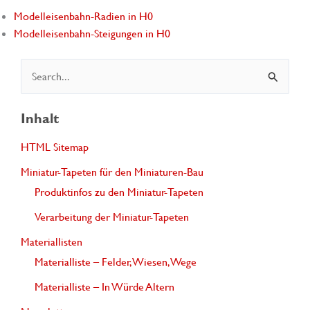
Modelleisenbahn-Radien in H0
Modelleisenbahn-Steigungen in H0
S
u
c
Inhalt
h
HTML Sitemap
e
Miniatur-Tapeten für den Miniaturen-Bau
n
Produktinfos zu den Miniatur-Tapeten
n
Verarbeitung der Miniatur-Tapeten
a
Materiallisten
c
Materialliste – Felder, Wiesen, Wege
h
Materialliste – In Würde Altern
: