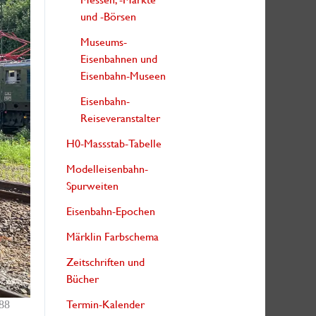
und -Börsen
Museums-
Eisenbahnen und
Eisenbahn-Museen
Eisenbahn-
Reiseveranstalter
H0-Massstab-Tabelle
Modelleisenbahn-
Spurweiten
Eisenbahn-Epochen
Märklin Farbschema
Zeitschriften und
Bücher
Termin-Kalender
088