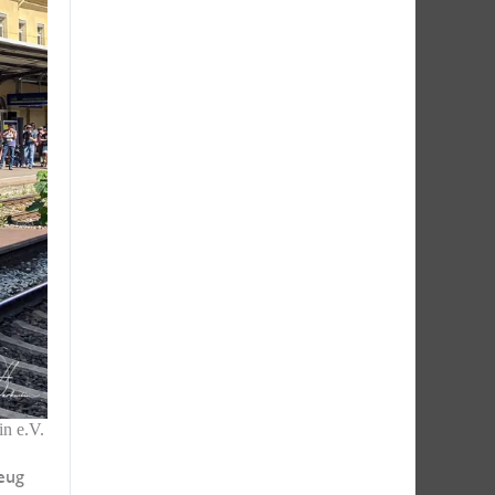
n e.V.
eug