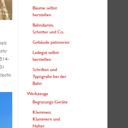
Bäume selbst
herstellen
Bahndamm,
Schotter und Co.
Gebäude patinieren
ielt
Jahr
Ladegut selbst
 514-
herstellen
001
Schriften und
lecht
Typografie bei der
Bahn
Werkzeuge
Begrasungs-Geräte
Klemmen,
Klammern und
Halter