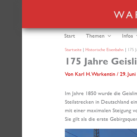
Zum
Inhalt
springen
Start
Themen
Infos
Startseite
Historische Eisenbahn
175 J
175 Jahre Geisl
Von
Karl H. Warkentin
/
29. Jun
Im Jahre 1850 wurde die Geislin
Steilstrecken in Deutschland ein
mit einer maximalen Steigung v
Sie gilt als die erste Gebirgsqu