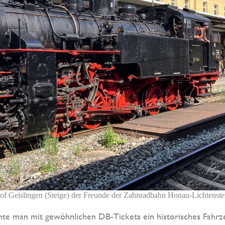
f Geislingen (Steige) der Freunde der Zahnradbahn Honau-Lichtenstei
te man mit gewöhnlichen DB-Tickets ein historisches Fahrz