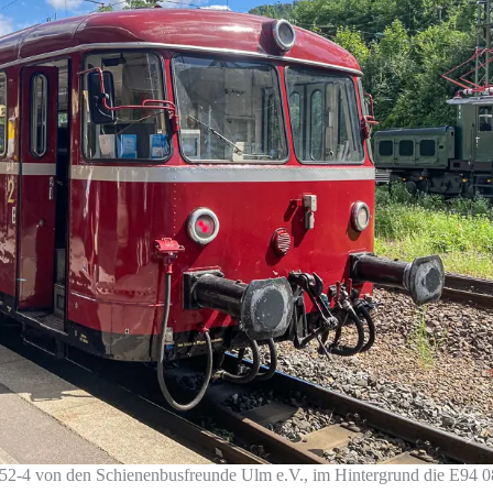
2-4 von den Schienenbusfreunde Ulm e.V., im Hintergrund die E94 