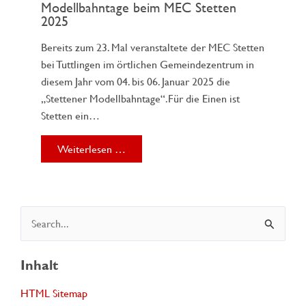
Modellbahntage beim MEC Stetten
2025
Bereits zum 23. Mal veranstaltete der MEC Stetten
bei Tuttlingen im örtlichen Gemeindezentrum in
diesem Jahr vom 04. bis 06. Januar 2025 die
„Stettener Modellbahntage“.Für die Einen ist
Stetten ein…
Weiterlesen …
S
u
c
Inhalt
h
HTML Sitemap
e