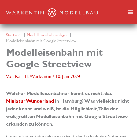
Zum
Inhalt
springen
Startseite
Modelleisenbahnanlagen
Modelleisenbahn mit Google Streetview
Modelleisenbahn mit
Google Streetview
Von
Karl H. Warkentin
/
10. Juni 2024
Welcher Modelleisenbahner kennt es nicht: das
Miniatur Wunderland
in Hamburg? Was vielleicht nicht
jeder kennt und weiß, ist die Möglichkeit, Teile der
weltgrößten Modelleisenbahn mit Google Streetview
erkunden zu können.
Google hat es tatsächlich geschafft, die Technik der Autos mit