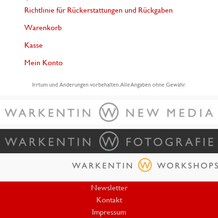
Richtlinie für Rückerstattungen und Rückgaben
Warenkorb
Kasse
Mein Konto
Irrtum und Änderungen vorbehalten. Alle Angaben ohne Gewähr.
Newsletter
Kontakt
Impressum