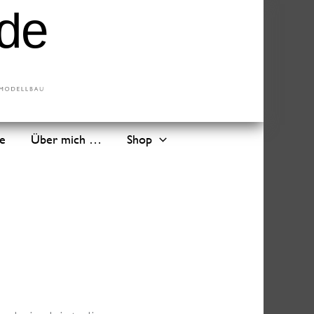
de
Über mich …
Shop