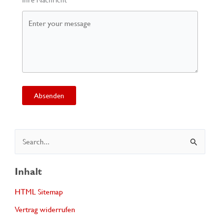
Absenden
S
u
c
Inhalt
h
HTML Sitemap
e
Vertrag widerrufen
n