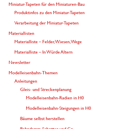
Miniatur-Tapeten für den Miniaturen-Bau
n
Produktinfos zu den Miniatur-Tapeten
a
Verarbeitung der Miniatur-Tapeten
c
Materiallisten
h
Materialliste – Felder, Wiesen, Wege
:
Materialliste – In Würde Altern
Newsletter
Modelleisenbahn-Themen
Anleitungen
Gleis- und Streckenplanung
Modelleisenbahn-Radien in H0
Modelleisenbahn-Steigungen in H0
Bäume selbst herstellen
Bahndamm, Schotter und Co.