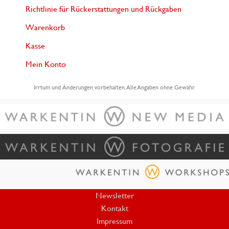
Richtlinie für Rückerstattungen und Rückgaben
Warenkorb
Kasse
Mein Konto
Irrtum und Änderungen vorbehalten. Alle Angaben ohne Gewähr.
Newsletter
Kontakt
Impressum