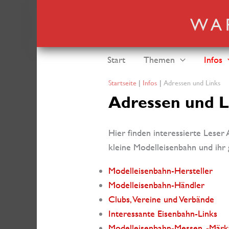
Zum
Inhalt
springen
Start
Themen
Infos
Startseite
Infos
Adressen und Links
Adressen und L
Hier finden interessierte Lese
kleine Modelleisenbahn und ihr 
Modelleisenbahn-Hersteller
Modelleisenbahn-Händler
Clubs, Vereine und Verbände
Interessante Eisenbahn-Links
Modelleisenbahn-Messen, -Märk