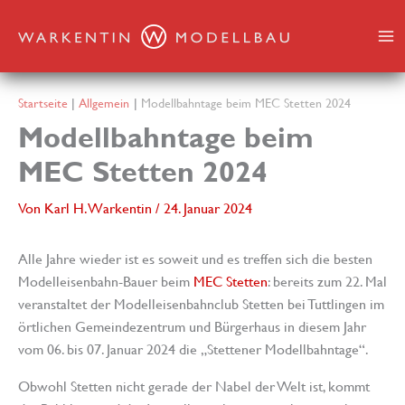
Zum
Inhalt
springen
Startseite
Allgemein
Modellbahntage beim MEC Stetten 2024
Modellbahntage beim
MEC Stetten 2024
Von
Karl H. Warkentin
/
24. Januar 2024
Alle Jahre wieder ist es soweit und es treffen sich die besten
Modelleisenbahn-Bauer beim
MEC Stetten
: bereits zum 22. Mal
veranstaltet der Modelleisenbahnclub Stetten bei Tuttlingen im
örtlichen Gemeindezentrum und Bürgerhaus in diesem Jahr
vom 06. bis 07. Januar 2024 die „Stettener Modellbahntage“.
Obwohl Stetten nicht gerade der Nabel der Welt ist, kommt