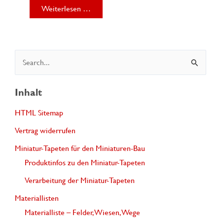
Weiterlesen …
S
u
c
Inhalt
h
HTML Sitemap
e
Vertrag widerrufen
n
Miniatur-Tapeten für den Miniaturen-Bau
n
Produktinfos zu den Miniatur-Tapeten
a
Verarbeitung der Miniatur-Tapeten
c
Materiallisten
h
Materialliste – Felder, Wiesen, Wege
: