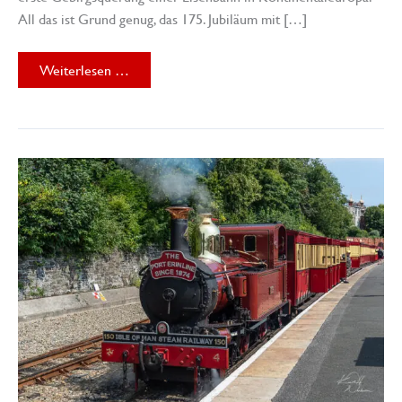
All das ist Grund genug, das 175. Jubiläum mit […]
175
Weiterlesen …
Jahre
Geislinger
Steige