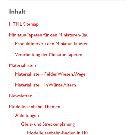
c
Inhalt
h
HTML Sitemap
e
Miniatur-Tapeten für den Miniaturen-Bau
n
Produktinfos zu den Miniatur-Tapeten
n
Verarbeitung der Miniatur-Tapeten
a
Materiallisten
c
Materialliste – Felder, Wiesen, Wege
h
Materialliste – In Würde Altern
:
Newsletter
Modelleisenbahn-Themen
Anleitungen
Gleis- und Streckenplanung
Modelleisenbahn-Radien in H0