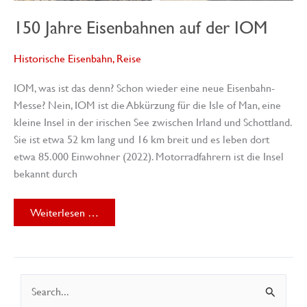
150 Jahre Eisenbahnen auf der IOM
Historische Eisenbahn
,
Reise
IOM, was ist das denn? Schon wieder eine neue Eisenbahn-
Messe? Nein, IOM ist die Abkürzung für die Isle of Man, eine
kleine Insel in der irischen See zwischen Irland und Schottland.
Sie ist etwa 52 km lang und 16 km breit und es leben dort
etwa 85.000 Einwohner (2022). Motorradfahrern ist die Insel
bekannt durch
150
Weiterlesen …
Jahre
Eisenbahnen
auf
der
IOM
S
u