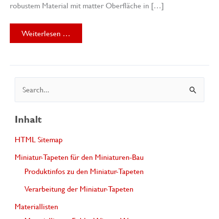
robustem Material mit matter Oberfläche in […]
Mein
Weiterlesen …
neues
Projekt
„miniatur-
tapeten.de“
S
u
c
Inhalt
h
HTML Sitemap
e
Miniatur-Tapeten für den Miniaturen-Bau
n
Produktinfos zu den Miniatur-Tapeten
n
Verarbeitung der Miniatur-Tapeten
a
Materiallisten
c