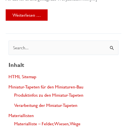
175
Weiterlesen …
Jahre
Geislinger
Steige
S
u
c
Inhalt
h
HTML Sitemap
e
Miniatur-Tapeten für den Miniaturen-Bau
n
Produktinfos zu den Miniatur-Tapeten
n
Verarbeitung der Miniatur-Tapeten
a
Materiallisten
c
Materialliste – Felder, Wiesen, Wege
h