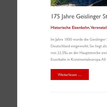
175 Jahre Geislinger S
Historische Eisenbahn
,
Veransta
Im Jahre 1850 wurde die Geislinger 
Deutschland eingeweiht. Sie liegt al
von 22,5‰ an der Hauptstrecke zwisc
Eisenbahn in Kontinentaleuropa. All 
175
Weiterlesen …
Jahre
Geislinger
Steige