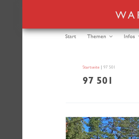
Zum
Inhalt
springen
Start
Themen
Infos
Startseite
97 501
97 501