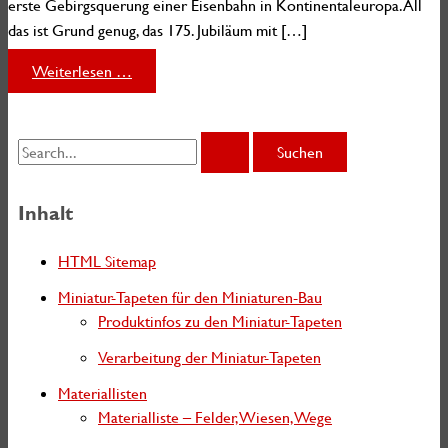
erste Gebirgsquerung einer Eisenbahn in Kontinentaleuropa. All
das ist Grund genug, das 175. Jubiläum mit […]
175
Weiterlesen …
Jahre
Geislinger
Steige
S
u
c
Inhalt
h
HTML Sitemap
e
Miniatur-Tapeten für den Miniaturen-Bau
n
Produktinfos zu den Miniatur-Tapeten
n
Verarbeitung der Miniatur-Tapeten
a
Materiallisten
c
Materialliste – Felder, Wiesen, Wege
h