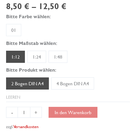
8,50
€
–
12,50
€
Bitte Farbe wählen:
01
Bitte Maßstab wählen:
1:12
1:24
1:48
Bitte Produkt wählen:
2 Bogen DIN A4
4 Bogen DIN A4
LEEREN
Miniatur-
-
+
In den Warenkorb
Tapete
Nierentisch
zzgl.
Versandkosten
04