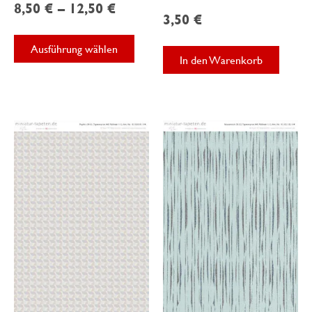
8,50
€
–
12,50
€
3,50
€
Dieses
Ausführung wählen
Produkt
In den Warenkorb
weist
mehrere
Varianten
auf.
Die
Optionen
können
auf
der
Produktseite
gewählt
werden