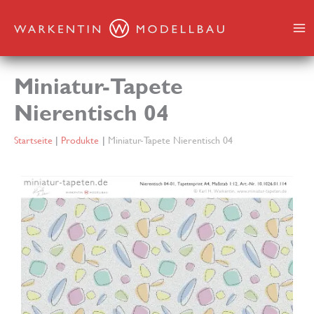
Zum
Inhalt
springen
Miniatur-Tapete
Nierentisch 04
Startseite
Produkte
Miniatur-Tapete Nierentisch 04