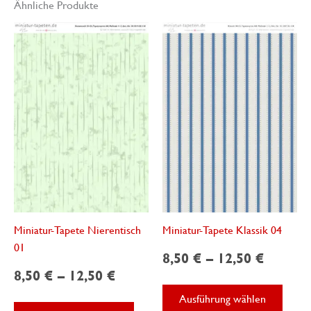
Ähnliche Produkte
Miniatur-Tapete Nierentisch
Miniatur-Tapete Klassik 04
01
8,50
€
–
12,50
€
8,50
€
–
12,50
€
Diese
Ausführung wählen
Dieses
Produ