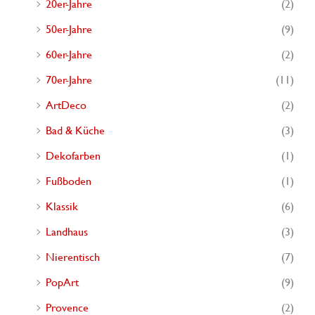
20er-Jahre
(2)
werde
a
50er-Jahre
(9)
c
60er-Jahre
(2)
h
70er-Jahre
(11)
:
ArtDeco
(2)
Bad & Küche
(3)
Dekofarben
(1)
Fußboden
(1)
Klassik
(6)
Landhaus
(3)
Nierentisch
(7)
PopArt
(9)
Provence
(2)