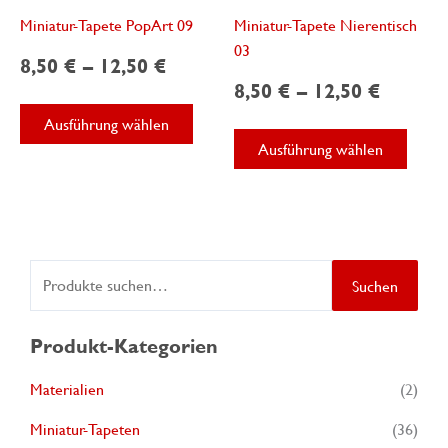
Miniatur-Tapete PopArt 09
Miniatur-Tapete Nierentisch
03
8,50
€
–
12,50
€
8,50
€
–
12,50
€
Dieses
Ausführung wählen
Produkt
Diese
Ausführung wählen
weist
Produ
mehrere
weist
Varianten
mehre
auf.
Varian
Die
auf.
S
Optionen
Die
Suchen
können
Optio
u
auf
könne
c
Produkt-Kategorien
der
auf
h
Produktseite
der
Materialien
(2)
e
gewählt
Produk
Miniatur-Tapeten
(36)
werden
gewäh
n