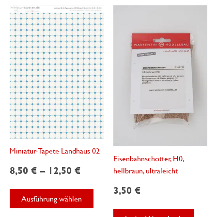
Varianten
Varian
auf.
auf.
Die
Die
Optionen
Optio
können
könne
auf
auf
der
der
Produktseite
Produk
gewählt
gewäh
werden
werde
Miniatur-Tapete Landhaus 02
Eisenbahnschotter, H0,
8,50
€
–
12,50
€
hellbraun, ultraleicht
3,50
€
Dieses
Ausführung wählen
Produkt
weist