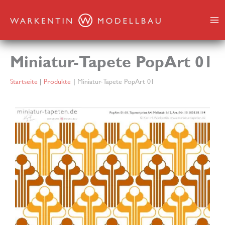
Zum
Inhalt
springen
Miniatur-Tapete PopArt 01
Startseite
Produkte
Miniatur-Tapete PopArt 01