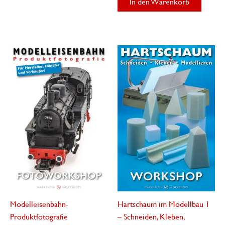
In den Warenkorb
mehrere
Varianten
auf.
Die
Optionen
können
auf
der
Produktseite
gewählt
werden
Modelleisenbahn-
Hartschaum im Modellbau 1
Produktfotografie
– Schneiden, Kleben,