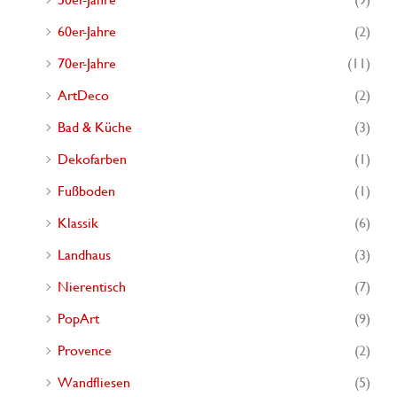
c
60er-Jahre
(2)
h
70er-Jahre
(11)
:
ArtDeco
(2)
Bad & Küche
(3)
Dekofarben
(1)
Fußboden
(1)
Klassik
(6)
Landhaus
(3)
Nierentisch
(7)
PopArt
(9)
Provence
(2)
Wandfliesen
(5)