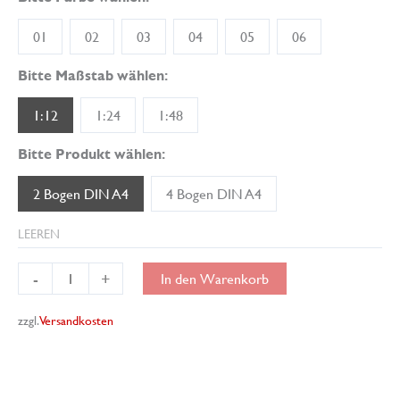
01
02
03
04
05
06
Bitte Maßstab wählen:
1:12
1:24
1:48
Bitte Produkt wählen:
2 Bogen DIN A4
4 Bogen DIN A4
LEEREN
Miniatur-
-
+
In den Warenkorb
Tapete
PopArt
zzgl.
Versandkosten
01
Menge