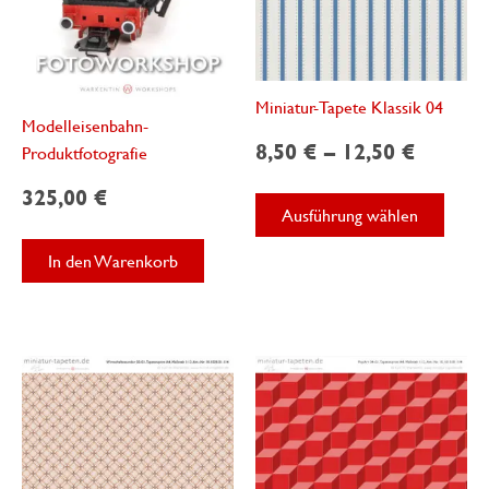
Miniatur-Tapete Klassik 04
Modelleisenbahn-
8,50
€
–
12,50
€
Produktfotografie
325,00
€
Diese
Ausführung wählen
Produ
weist
In den Warenkorb
mehre
Varian
auf.
Die
Optio
könne
auf
der