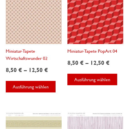
Produk
gewäh
werde
Miniatur-Tapete
Miniatur-Tapete PopArt 04
Wirtschaftswunder 02
8,50
€
–
12,50
€
8,50
€
–
12,50
€
Diese
Ausführung wählen
Dieses
Produ
Ausführung wählen
Produkt
weist
weist
mehre
mehrere
Varian
Varianten
auf.
auf.
Die
Die
Optio