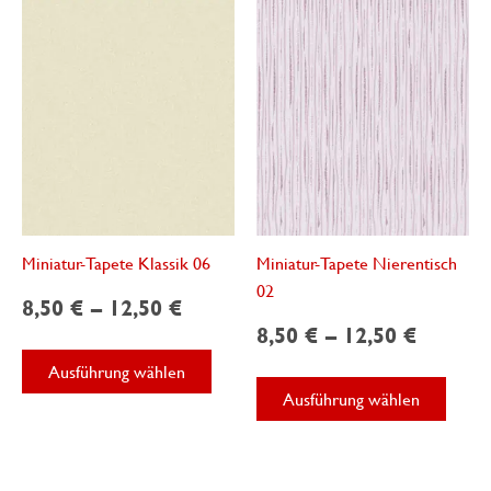
Optionen
könne
können
auf
auf
der
der
Produk
Produktseite
gewäh
gewählt
werde
werden
Miniatur-Tapete Klassik 06
Miniatur-Tapete Nierentisch
02
8,50
€
–
12,50
€
8,50
€
–
12,50
€
Dieses
Ausführung wählen
Produkt
Diese
Ausführung wählen
weist
Produ
mehrere
weist
Varianten
mehre
auf.
Varian