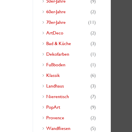
50er-Jahre
(9)
h
60er-Jahre
(2)
:
70er-Jahre
(11)
ArtDeco
(2)
Bad & Küche
(3)
Dekofarben
(1)
Fußboden
(1)
Klassik
(6)
Landhaus
(3)
Nierentisch
(7)
PopArt
(9)
Provence
(2)
Wandfliesen
(5)