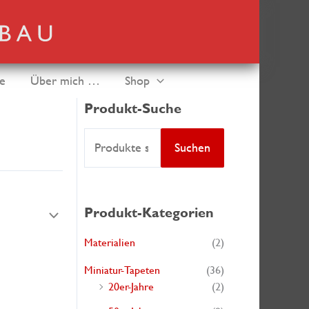
de
Über mich …
Shop
Produkt-Suche
S
Suchen
u
c
h
Produkt-Kategorien
e
Materialien
(2)
n
Miniatur-Tapeten
(36)
a
20er-Jahre
(2)
c