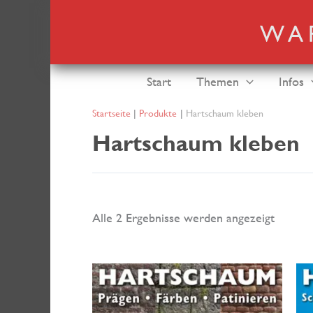
Zum
Inhalt
springen
Start
Themen
Infos
Startseite
Produkte
Hartschaum kleben
Hartschaum kleben
Nach
Alle 2 Ergebnisse werden angezeigt
neuest
sortiert