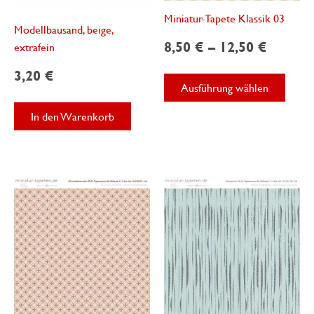
Miniatur-Tapete Klassik 03
Modellbausand, beige,
8,50
€
–
12,50
€
extrafein
3,20
€
Diese
Ausführung wählen
Produ
weist
In den Warenkorb
mehre
Varian
auf.
Die
Optio
könne
auf
der
Produk
gewäh
werde