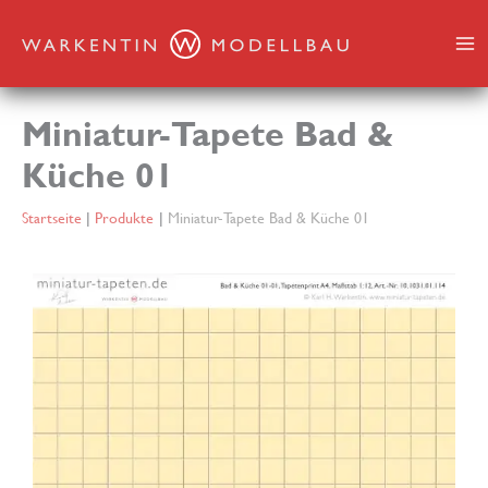
Zum
Inhalt
springen
Miniatur-Tapete Bad &
Küche 01
Startseite
Produkte
Miniatur-Tapete Bad & Küche 01