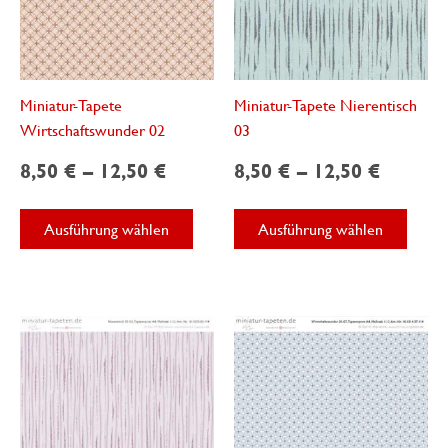
Miniatur-Tapete
Miniatur-Tapete Nierentisch
Wirtschaftswunder 02
03
8,50
€
–
12,50
€
8,50
€
–
12,50
€
Dieses
Diese
Ausführung wählen
Ausführung wählen
Produkt
Produ
weist
weist
mehrere
mehre
Varianten
Varian
auf.
auf.
Die
Die
Optionen
Optio
können
könne
auf
auf