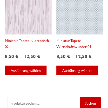
der
der
Produktseite
Produk
gewählt
gewäh
werden
werde
Miniatur-Tapete Nierentisch
Miniatur-Tapete
02
Wirtschaftswunder 01
8,50
€
–
12,50
€
8,50
€
–
12,50
€
Dieses
Diese
Ausführung wählen
Ausführung wählen
Produkt
Produ
weist
weist
mehrere
mehre
Varianten
Varian
auf.
auf.
S
Die
Die
Suchen