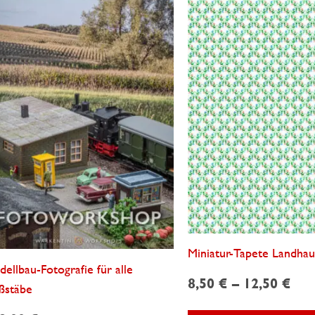
Miniatur-Tapete Landhau
ellbau-Fotografie für alle
8,50
€
–
12,50
€
ßstäbe