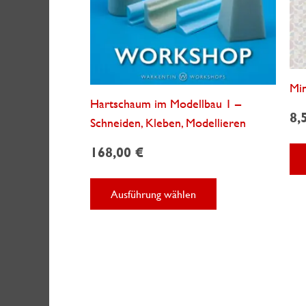
Min
Hartschaum im Modellbau 1 –
8,
Schneiden, Kleben, Modellieren
168,00
€
Dieses
Ausführung wählen
Produkt
weist
mehrere
Varianten
auf.
Die