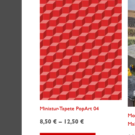
Miniatur-Tapete PopArt 04
Mod
8,50
€
–
12,50
€
Ma
Dieses