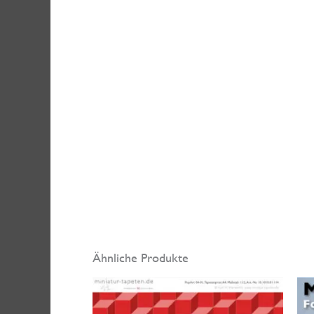
miniatur-tapeten
www.mini
M
Hinweis
:
Die Farbdarstellung am Monitor kann
abweichen.
Ähnliche Produkte