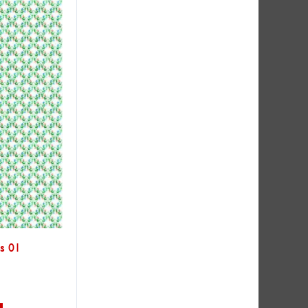
s 01
Dieses