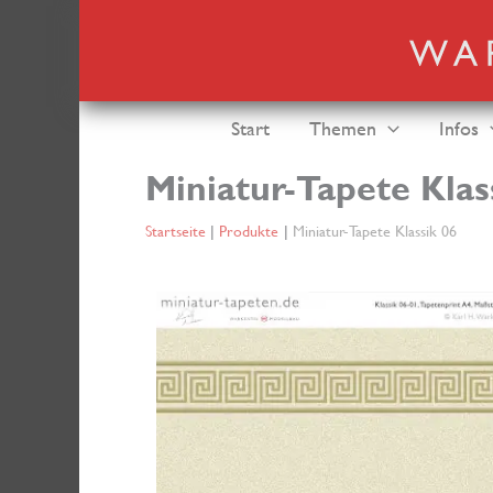
Zum
Inhalt
springen
Start
Themen
Infos
Miniatur-Tapete Klas
Startseite
Produkte
Miniatur-Tapete Klassik 06