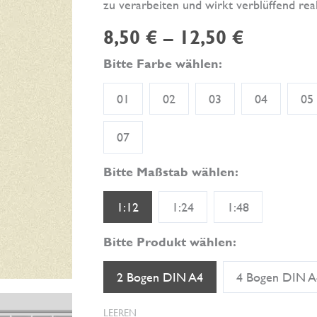
zu verarbeiten und wirkt verblüffend real
8,50
€
–
12,50
€
Bitte Farbe wählen:
01
02
03
04
05
07
Bitte Maßstab wählen:
1:12
1:24
1:48
Bitte Produkt wählen:
2 Bogen DIN A4
4 Bogen DIN A
LEEREN