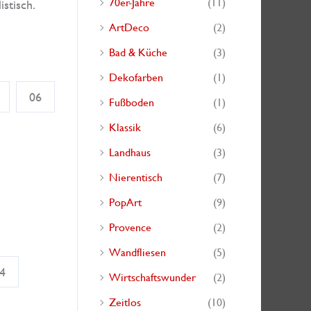
70er-Jahre
(11)
istisch.
ArtDeco
(2)
Bad & Küche
(3)
Dekofarben
(1)
06
Fußboden
(1)
Klassik
(6)
Landhaus
(3)
Nierentisch
(7)
PopArt
(9)
Provence
(2)
Wandfliesen
(5)
4
Wirtschaftswunder
(2)
Zeitlos
(10)