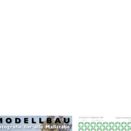
.de
atur-tapeten.de
odell- und Miniaturenbau
 aus technischen Gründen von den gedruckten Original Miniatur-Tapete