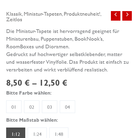
Klassik
Miniatur-Tapeten
Produktneuheit!
,
,
,
Zeitlos
Die Miniatur-Tapete ist hervorragend geeignet für
Miniaturenbau, Puppenstuben, BookNook’s,
RoomBoxes und Dioramen.
Gedruckt auf hochwertiger selbstklebender, matter
und wasserfester Vinylfolie. Das Produkt ist einfach zu
verarbeiten und wirkt verblüffend realistisch.
8,50
€
–
12,50
€
Bitte Farbe wählen:
01
02
03
04
Bitte Maßstab wählen:
1:12
1:24
1:48