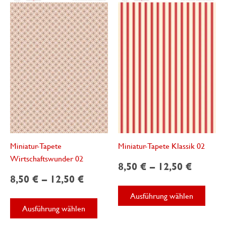
Die
Optionen
können
auf
der
Produktseite
gewählt
werden
Miniatur-Tapete
Miniatur-Tapete Klassik 02
Wirtschaftswunder 02
8,50
€
–
12,50
€
8,50
€
–
12,50
€
Diese
Ausführung wählen
Dieses
Produ
Ausführung wählen
Produkt
weist
weist
mehre