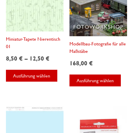
Miniatur-Tapete Nierentisch
Modellbau-Fotografie für alle
01
Maßstäbe
8,50
€
–
12,50
€
168,00
€
Dieses
Diese
Ausführung wählen
Produkt
Ausführung wählen
Produ
weist
weist
mehrere
mehre
Varianten
Varian
auf.
auf.
Die
Die
Optionen
Optio
können