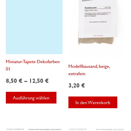
könne
auf
auf
der
der
Produktseite
Produk
gewählt
gewäh
werden
werde
Miniatur-Tapete Dekofarben
Modellbausand, beige,
01
extrafein
8,50
€
–
12,50
€
3,20
€
Dieses
Ausführung wählen
Produkt
In den Warenkorb
weist
mehrere
Varianten
auf.