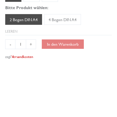
Bitte Produkt wählen:
2 Bogen DIN A4
4 Bogen DIN A4
LEEREN
Miniatur-
-
+
In den Warenkorb
Tapete
Klassik
zzgl.
Versandkosten
05
Menge
Beschreibung
Produktsicherheit