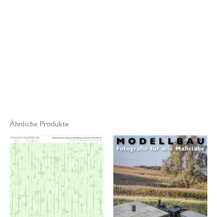
tapeten.de
Modell- und
Miniaturenbau
Hinweis
:
Die Farbdarstellung am Monitor kann aus
technischen Gründen von den gedruckten Original Miniatur-
Tapeten abweichen.
Ähnliche Produkte