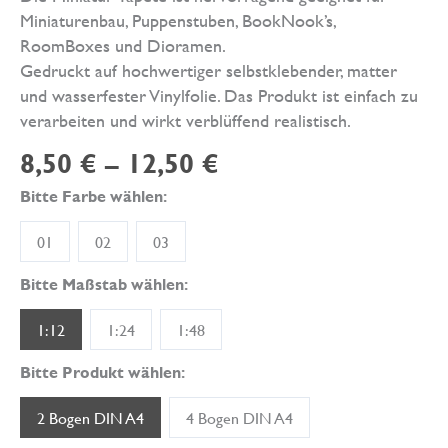
Miniaturenbau, Puppenstuben, BookNook’s,
RoomBoxes und Dioramen.
Gedruckt auf hochwertiger selbstklebender, matter
und wasserfester Vinylfolie. Das Produkt ist einfach zu
verarbeiten und wirkt verblüffend realistisch.
8,50
€
–
12,50
€
Bitte Farbe wählen:
01
02
03
Bitte Maßstab wählen:
1:12
1:24
1:48
Bitte Produkt wählen:
2 Bogen DIN A4
4 Bogen DIN A4