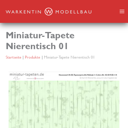
Zum
Inhalt
springen
Miniatur-Tapete
Nierentisch 01
Startseite
Produkte
Miniatur-Tapete Nierentisch 01