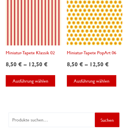
auf
Produk
der
gewäh
Produktseite
werde
gewählt
werden
Miniatur-Tapete Klassik 02
Miniatur-Tapete PopArt 06
8,50
€
–
12,50
€
8,50
€
–
12,50
€
Dieses
Diese
Ausführung wählen
Ausführung wählen
Produkt
Produ
weist
weist
mehrere
mehre
Varianten
Varian
auf.
auf.
S
Die
Die
Suchen
Optionen
Optio
u