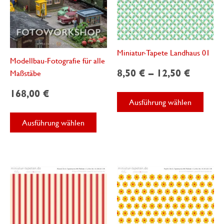
gewählt
werden
Miniatur-Tapete Landhaus 01
Modellbau-Fotografie für alle
8,50
€
–
12,50
€
Maßstäbe
168,00
€
Diese
Ausführung wählen
Produ
Dieses
weist
Ausführung wählen
Produkt
mehre
weist
Varian
mehrere
auf.
Varianten
Die
auf.
Optio
Die
könne
Optionen
auf
können
der