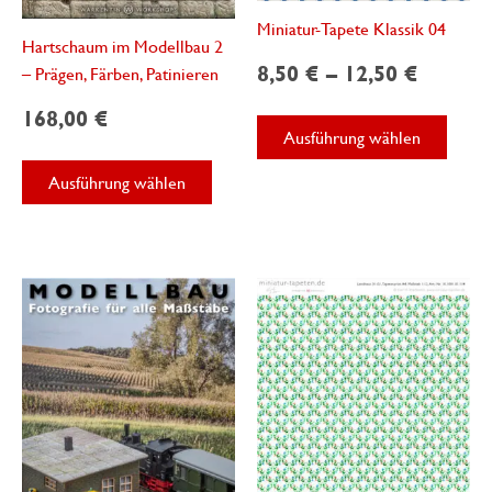
Miniatur-Tapete Klassik 04
Hartschaum im Modellbau 2
8,50
€
–
12,50
€
– Prägen, Färben, Patinieren
168,00
€
Diese
Ausführung wählen
Produ
Dieses
weist
Ausführung wählen
Produkt
mehre
weist
Varian
mehrere
auf.
Varianten
Die
auf.
Optio
Die
könne
Optionen
auf
können
der
auf
Produk
der
gewäh
Produktseite
werde