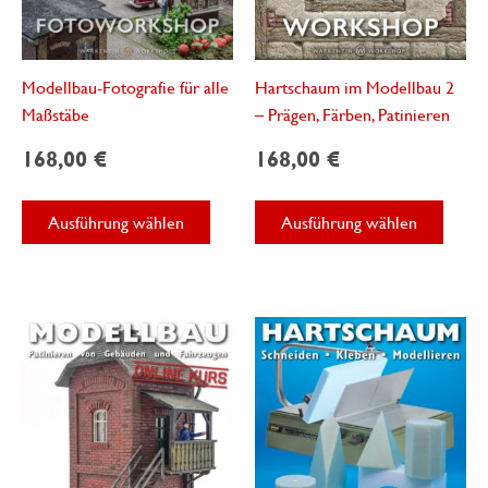
Modellbau-Fotografie für alle
Hartschaum im Modellbau 2
Maßstäbe
– Prägen, Färben, Patinieren
168,00
€
168,00
€
Dieses
Diese
Ausführung wählen
Ausführung wählen
Produkt
Produ
weist
weist
mehrere
mehre
Varianten
Varian
auf.
auf.
Die
Die
Optionen
Optio
können
könne
auf
auf
der
der