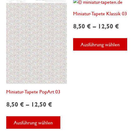
Miniatur-Tapete Klassik 03
8,50
€
–
12,50
€
Diese
Ausführung wählen
Produ
weist
mehre
Varian
auf.
Die
Miniatur-Tapete PopArt 03
Optio
könne
8,50
€
–
12,50
€
auf
Dieses
der
Ausführung wählen
Produkt
Produk
weist
gewäh