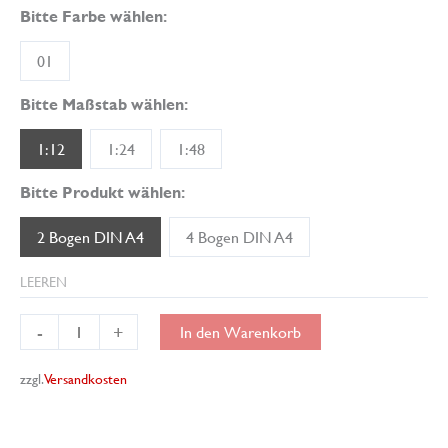
Bitte Farbe wählen:
01
Bitte Maßstab wählen:
1:12
1:24
1:48
Bitte Produkt wählen:
2 Bogen DIN A4
4 Bogen DIN A4
LEEREN
Miniatur-
-
+
In den Warenkorb
Tapete
PopArt
zzgl.
Versandkosten
07
Menge