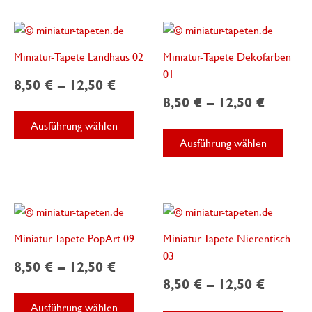
mehrere
werde
Varianten
auf.
Die
Miniatur-Tapete Landhaus 02
Miniatur-Tapete Dekofarben
Optionen
01
8,50
€
–
12,50
€
können
8,50
€
–
12,50
€
auf
Dieses
der
Ausführung wählen
Produkt
Diese
Produktseite
Ausführung wählen
weist
Produ
gewählt
mehrere
weist
werden
Varianten
mehre
auf.
Varian
Die
auf.
Optionen
Die
Miniatur-Tapete PopArt 09
Miniatur-Tapete Nierentisch
können
Optio
03
8,50
€
–
12,50
€
auf
könne
8,50
€
–
12,50
€
der
auf
Dieses
Produktseite
der
Ausführung wählen