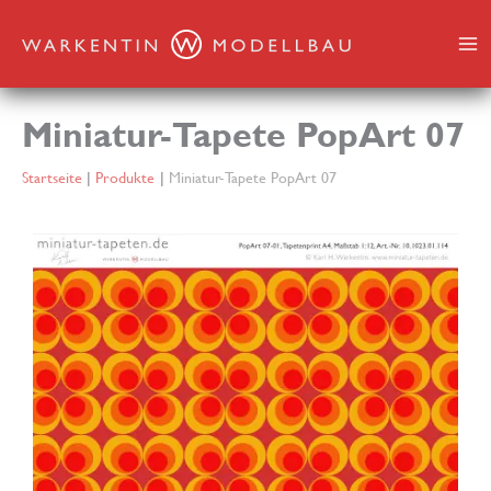
Zum
Inhalt
springen
Miniatur-Tapete PopArt 07
Startseite
Produkte
Miniatur-Tapete PopArt 07