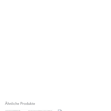
www.miniatur-
tapeten.de
Modell- und
Miniaturenbau
Hinweis
:
Die Farbdarstellung am Monitor kann aus
technischen Gründen von den gedruckten Original Miniatur-
Tapeten abweichen.
Ähnliche Produkte