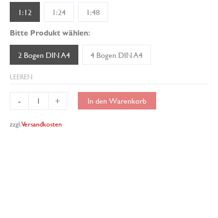
1:12
1:24
1:48
Bitte Produkt wählen:
2 Bogen DIN A4
4 Bogen DIN A4
LEEREN
Miniatur-
-
+
In den Warenkorb
Tapete
Provence
zzgl.
Versandkosten
02
Menge