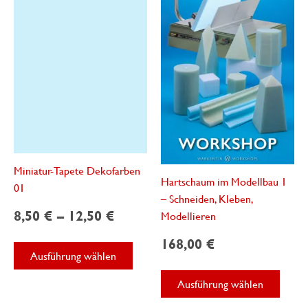
können
auf
der
Produktseite
gewählt
werden
Miniatur-Tapete Dekofarben
Hartschaum im Modellbau 1
01
– Schneiden, Kleben,
8,50
€
–
12,50
€
Modellieren
168,00
€
Dieses
Ausführung wählen
Produkt
Diese
weist
Ausführung wählen
Produ
mehrere
weist