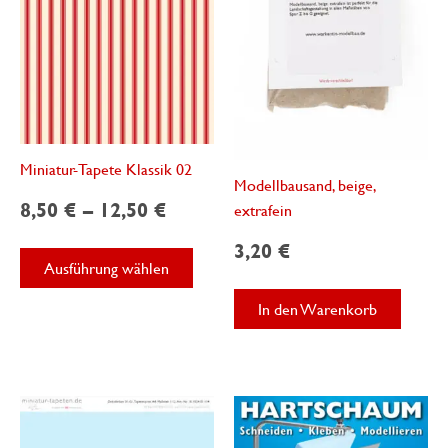
Miniatur-Tapete Klassik 02
Modellbausand, beige,
8,50
€
–
12,50
€
extrafein
3,20
€
Dieses
Ausführung wählen
Produkt
weist
In den Warenkorb
mehrere
Varianten
auf.
Die
Optionen