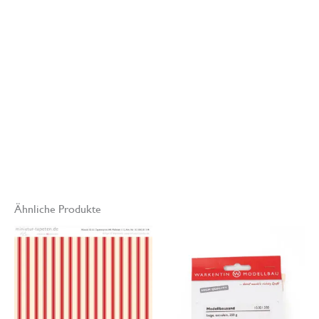
www.miniatur-
tapeten.de
Modell- und
Miniaturenbau
Hinweis
:
Die Farbdarstellung am Monitor kann aus
technischen Gründen von den gedruckten Original Miniatur-
Tapeten abweichen.
Ähnliche Produkte