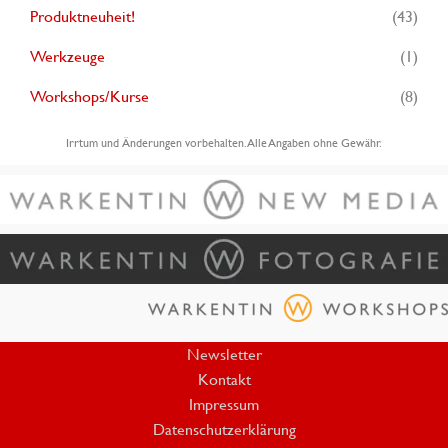
Produktneuheit!
(43)
Werkzeuge
(1)
Workshops/Kurse
(8)
Irrtum und Änderungen vorbehalten. Alle Angaben ohne Gewähr.
Newsletter
Kontakt
Impressum
Datenschutzerklärung