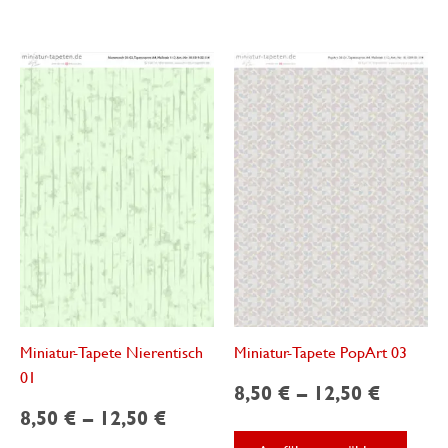
Varianten
mehre
auf.
Varian
Die
auf.
Optionen
Die
können
Optio
auf
könne
der
auf
Produktseite
der
gewählt
Produk
werden
gewäh
werde
Miniatur-Tapete Nierentisch
Miniatur-Tapete PopArt 03
01
8,50
€
–
12,50
€
8,50
€
–
12,50
€
Diese