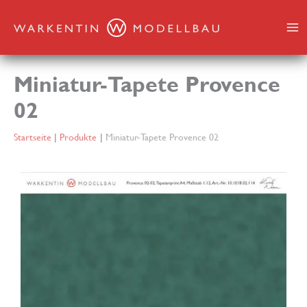
Zum
Inhalt
springen
Miniatur-Tapete Provence
02
Startseite
Produkte
Miniatur-Tapete Provence 02